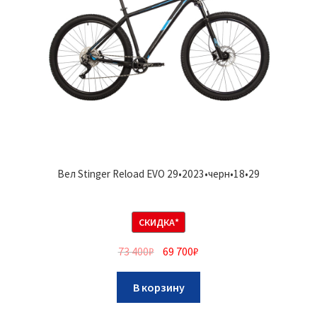
Вел Stinger Reload EVO 29•2023•черн•18•29
СКИДКА*
73 400
₽
69 700
₽
В корзину