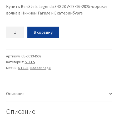
Купить Вел Stels Legenda 340 28 V•28•16•2025•морская
волна в Нижнем Тагиле и Екатеринбурге
Количество
В корзину
Вел
Stels
Legenda
340
Артикул:
CB-00334602
Категория:
STELS
28
Метки:
STELS
,
Велосипеды
V•28•16•2025•морская
волна
Описание
Описание