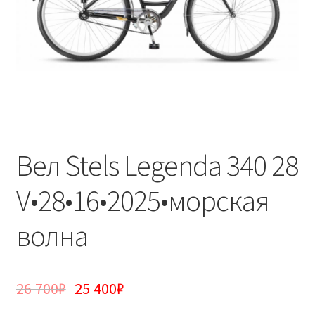
Вел Stels Legenda 340 28
V•28•16•2025•морская
волна
26 700
₽
25 400
₽