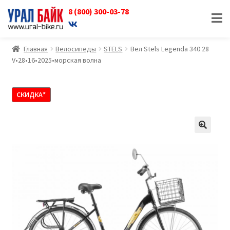
8 (800) 300-03-78
Перейти
Перейти
к
к
навигации
содержимому
Главная
Велосипеды
STELS
Вел Stels Legenda 340 28
V•28•16•2025•морская волна
СКИДКА*
🔍