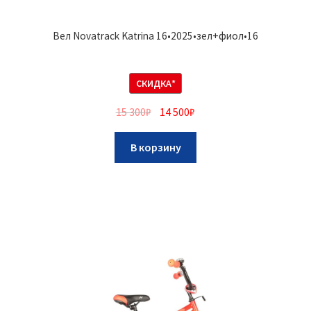
Вел Novatrack Katrina 16•2025•зел+фиол•16
СКИДКА*
15 300
₽
14 500
₽
В корзину