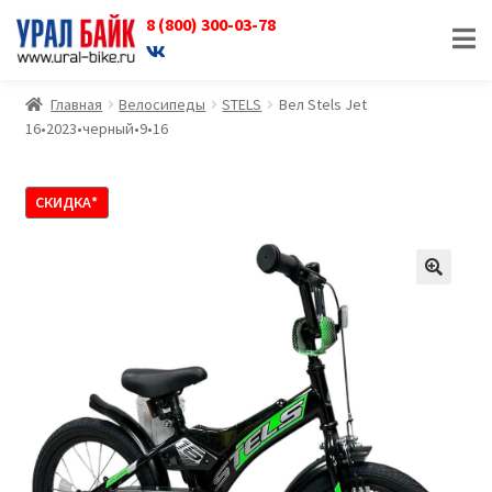
8 (800) 300-03-78
Перейти
Перейти
к
к
навигации
содержимому
Главная
Велосипеды
STELS
Вел Stels Jet
16•2023•черный•9•16
СКИДКА*
🔍