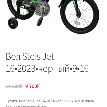
Вел Stels Jet
16•2023•черный•9•16
10 200
₽
9 700
₽
Купить Вел Stels Jet 16•2023•черный•9•16 в Нижнем
Тагиле и Екатеринбурге