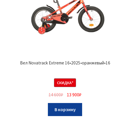
Вел Novatrack Extreme 16•2025•оранжевый•16
СКИДКА*
14 600
₽
13 900
₽
В корзину