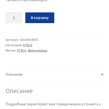
Количество
В корзину
Вел
Stels
Jet
16•2023•черный•9•16
Артикул:
CB-00334973
Категория:
STELS
Метки:
STELS
,
Велосипеды
Описание
Описание
Подробные характеристики товара можно уточнить у