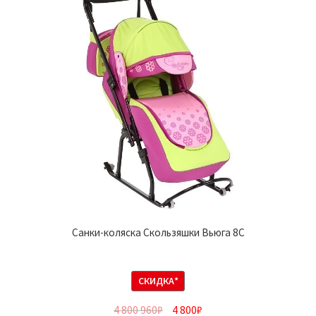
Санки-коляска Скользяшки Вьюга 8С
СКИДКА*
4 800 960
₽
4 800
₽