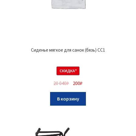
Сиденье мягкое для санок (бязь) СС1
СКИДКА*
20 040
₽
200
₽
В корзину