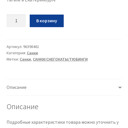
Количество
В корзину
Санки-
ледянки
Престиж
(цвет)
Артикул:
96398461
Категория:
Санки
Метки:
Санки
,
САНКИ/СНЕГОКАТЫ/ТЮБИНГИ
Описание
Описание
Подробные характеристики товара можно уточнить у