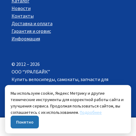
Каталог
Новости
Контакты
Доставка и оплата
Гарантия и сервис
Информация
© 2012 – 2026
ООО “УРАЛБАЙК”
Купить велосипеды, самокаты, запчасти для
велосипедов в Екатеринбурге. Все права
Мы используем cookie, Яндекс Метрику и другие
защищены.
технические инструменты для корректной работы сайта и
улучшения сервиса. Продолжая пользоваться сайтом, вы
Цены указанные на сайте действуют при
соглашаетесь с их использованием.
Подробнее
самовывозе велосипеда из розничных магазинов.
Понятно
0
Искать:
Поиск