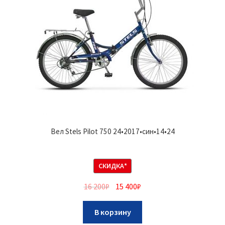
Вел Stels Pilot 750 24•2017•син•14•24
СКИДКА*
16 200
₽
15 400
₽
В корзину