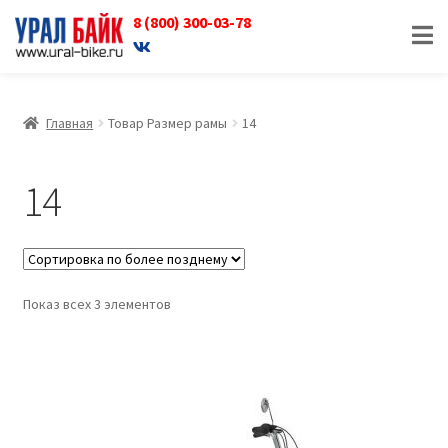
8 (800) 300-03-78
Перейти
Перейти
к
к
навигации
содержимому
Главная
Товар Размер рамы
14
14
Показ всех 3 элементов