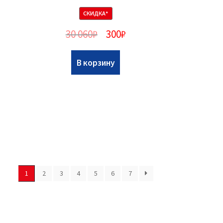
СКИДКА*
30 060
₽
300
₽
В корзину
1
2
3
4
5
6
7