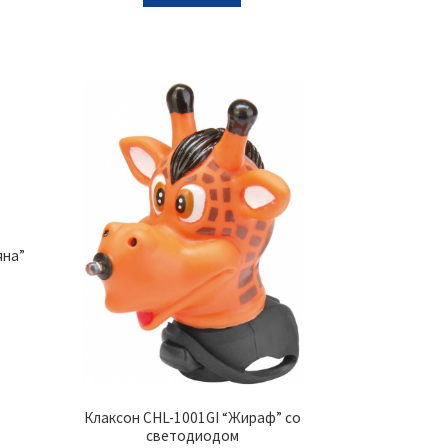
яна”
Клаксон CHL-1001GI “Жираф” со
светодиодом