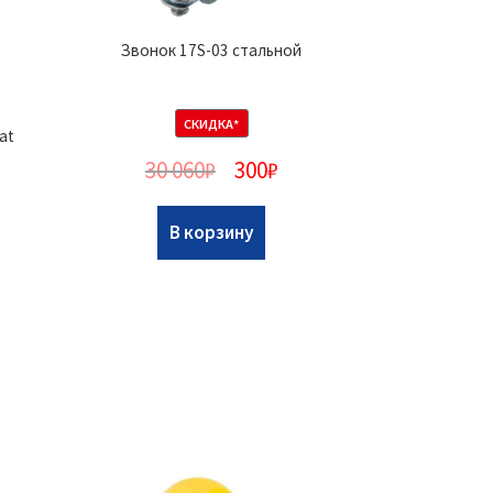
Звонок 17S-03 стальной
СКИДКА*
at
30 060
₽
300
₽
В корзину