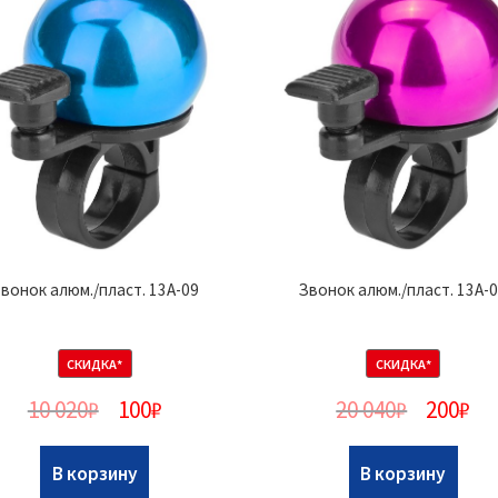
вонок алюм./пласт. 13A-09
Звонок алюм./пласт. 13A-
СКИДКА*
СКИДКА*
10 020
₽
100
₽
20 040
₽
200
₽
В корзину
В корзину