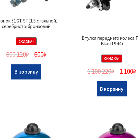
онок 51GT-STELS стальной,
серебристо-бронзовый
Втулка переднего колеса F
СКИДКА*
Bike (1944)
600 120
₽
600
₽
СКИДКА*
1 100 220
₽
1 100
₽
В корзину
В корзину