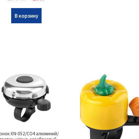
В корзину
онок XN-052/CO4 алюминий/