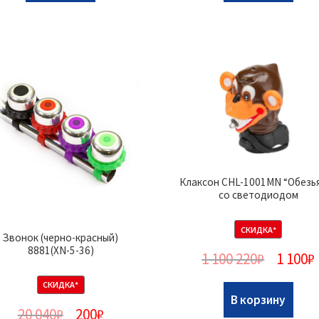
Клаксон CHL-1001MN “Обезь
со светодиодом
СКИДКА*
Звонок (черно-красный)
8881(XN-5-36)
1 100 220
₽
1 100
₽
СКИДКА*
В корзину
20 040
₽
200
₽