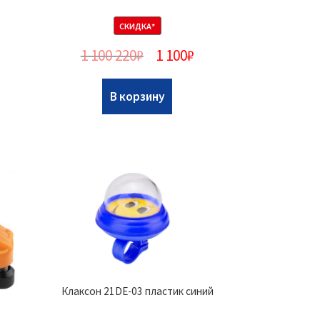
СКИДКА*
1 100 220
₽
1 100
₽
В корзину
Клаксон 21DE-03 пластик синий