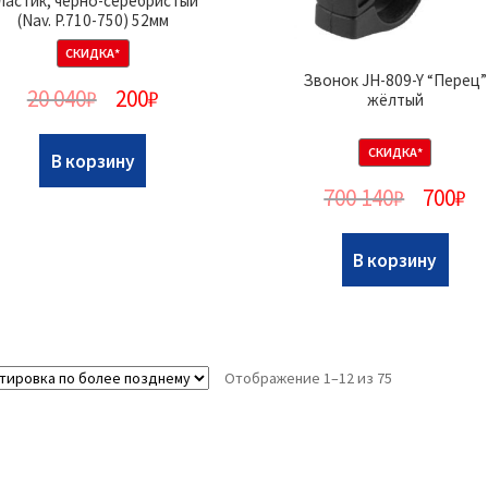
ластик, чёрно-серебристый
(Nav. P.710-750) 52мм
СКИДКА*
Звонок JH-809-Y “Перец”
20 040
₽
200
₽
жёлтый
СКИДКА*
В корзину
700 140
₽
700
₽
В корзину
Отображение 1–12 из 75