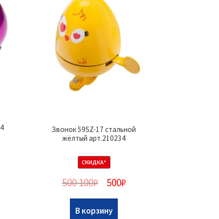
04
Звонок 59SZ-17 стальной
жёлтый арт.210234
СКИДКА*
500 100
₽
500
₽
В корзину