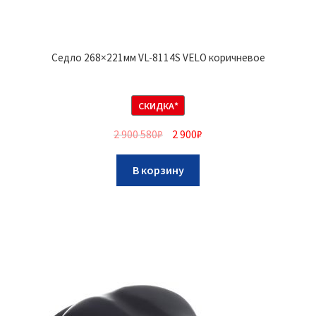
Седло 268×221мм VL-8114S VELO коричневое
СКИДКА*
2 900 580
₽
2 900
₽
В корзину