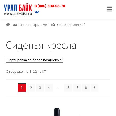
8 (800) 300-03-78
Перейти
Перейти
к
к
навигации
содержимому
Главная
Товары с меткой “Сиденья кресла”
Сиденья кресла
Отображение 1–12 из 87
1
2
3
4
…
6
7
8