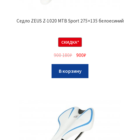
Седло ZEUS Z-1020 MTB Sport 275×135 белоесиний
СКИДКА*
900 180
₽
900
₽
В корзину