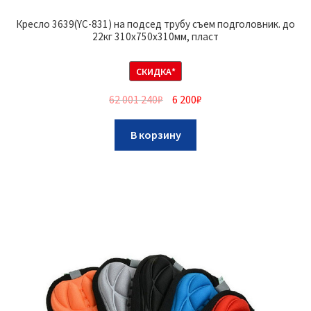
Кресло 3639(YC-831) на подсед трубу съем подголовник. до
22кг 310x750x310мм, пласт
СКИДКА*
62 001 240
₽
6 200
₽
В корзину