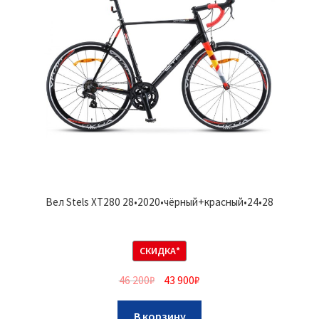
Вел Stels XT280 28•2020•чёрный+красный•24•28
СКИДКА*
46 200
₽
43 900
₽
В корзину