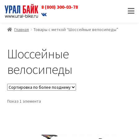
8 (800) 300-03-78
Перейти
Перейти
к
к
навигации
содержимому
Главная
Товары с меткой “Шоссейные велосипеды”
Шоссейные
велосипеды
Показ 1 элемента