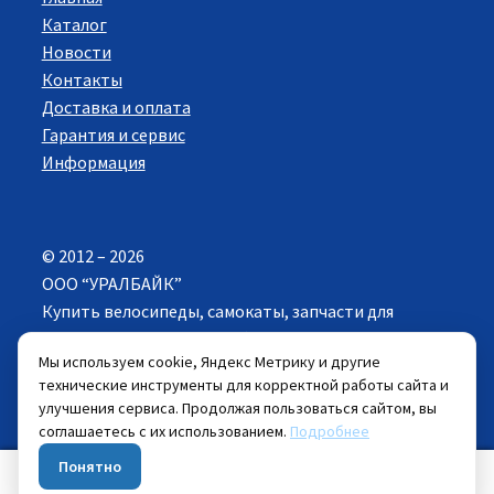
Каталог
Новости
Контакты
Доставка и оплата
Гарантия и сервис
Информация
© 2012 – 2026
ООО “УРАЛБАЙК”
Купить велосипеды, самокаты, запчасти для
велосипедов в Екатеринбурге. Все права
Мы используем cookie, Яндекс Метрику и другие
защищены.
технические инструменты для корректной работы сайта и
улучшения сервиса. Продолжая пользоваться сайтом, вы
Цены указанные на сайте действуют при
соглашаетесь с их использованием.
Подробнее
самовывозе велосипеда из розничных магазинов.
Понятно
0