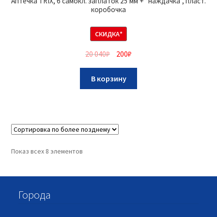
Аптечка TRIX, 6 самокл. заплаток 25 мм + “наждачка”, пласт.
коробочка
СКИДКА*
20 040
₽
200
₽
В корзину
Показ всех 8 элементов
Города