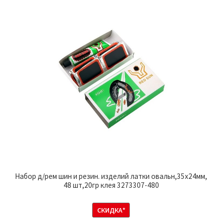
Набор д/рем шин и резин. изделий латки овальн,35х24мм,
48 шт,20гр клея 3273307-480
СКИДКА*