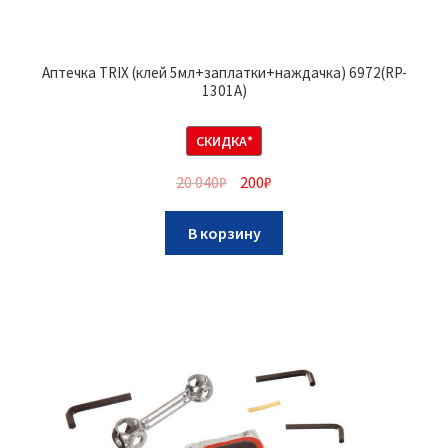
Аптечка TRIX (клей 5мл+заплатки+наждачка) 6972(RP-
1301A)
СКИДКА*
20 040
₽
200
₽
В корзину