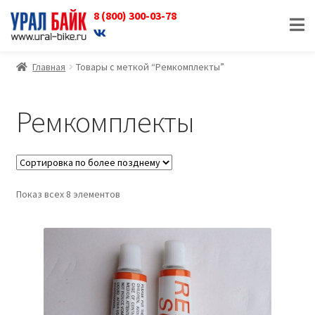
8 (800) 300-03-78
Перейти
Перейти
к
к
навигации
содержимому
Главная
Товары с меткой “Ремкомплекты”
Ремкомплекты
Показ всех 8 элементов