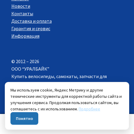
Новости
Контакты
Доставка и оплата
Гарантия и сервис
Информация
© 2012 – 2026
ООО “УРАЛБАЙК”
Купить велосипеды, самокаты, запчасти для
велосипедов в Екатеринбурге. Все права
Мы используем cookie, Яндекс Метрику и другие
защищены.
технические инструменты для корректной работы сайта и
улучшения сервиса. Продолжая пользоваться сайтом, вы
Цены указанные на сайте действуют при
соглашаетесь с их использованием.
Подробнее
самовывозе велосипеда из розничных магазинов.
Понятно
0
Искать:
Поиск