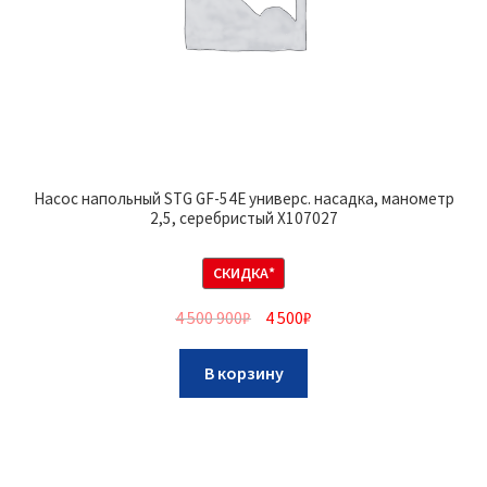
Насос напольный STG GF-54E универс. насадка, манометр
2,5, серебристый Х107027
СКИДКА*
4 500 900
₽
4 500
₽
В корзину