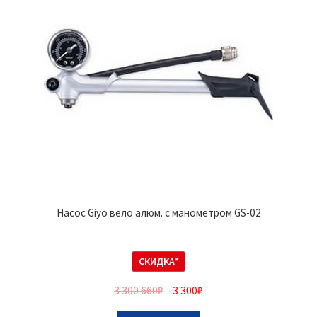
Насос Giyo вело алюм. с манометром GS-02
СКИДКА*
3 300 660
₽
3 300
₽