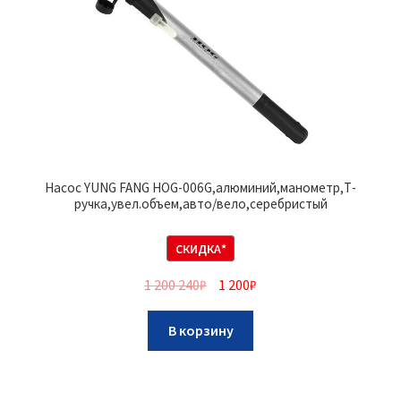
Насос YUNG FANG HOG-006G,алюминий,манометр,Т-
ручка,увел.объем,авто/вело,серебристый
СКИДКА*
1 200 240
₽
1 200
₽
В корзину