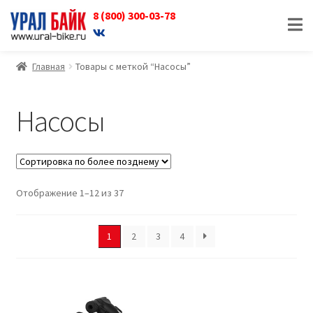
8 (800) 300-03-78
Перейти
Перейти
к
к
навигации
содержимому
Главная
Товары с меткой “Насосы”
Насосы
Отображение 1–12 из 37
1
2
3
4