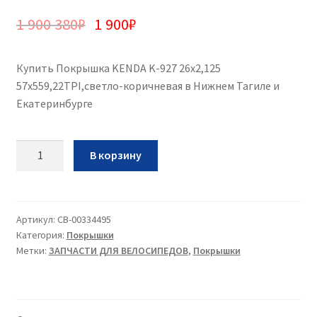
1 900 380
₽
1 900
₽
Купить Покрышка KENDA K-927 26х2,125
57х559,22TPI,светло-коричневая в Нижнем Тагиле и
Екатеринбурге
Количество
В корзину
Покрышка
KENDA
K-
927
Артикул:
CB-00334495
Категория:
Покрышки
26х2,125
Метки:
ЗАПЧАСТИ ДЛЯ ВЕЛОСИПЕДОВ
,
Покрышки
57х559,22TPI,светло-
коричневая