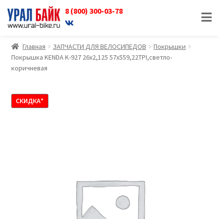
8 (800) 300-03-78
Перейти
Перейти
к
к
навигации
содержимому
Главная
ЗАПЧАСТИ ДЛЯ ВЕЛОСИПЕДОВ
Покрышки
Покрышка KENDA K-927 26х2,125 57х559,22TPI,светло-
коричневая
СКИДКА*