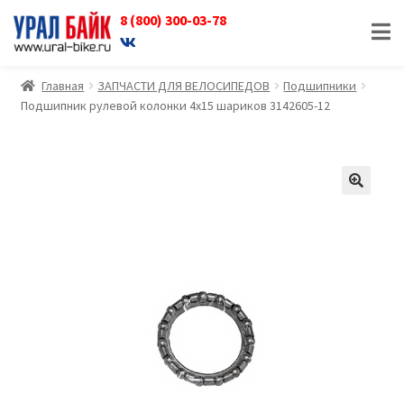
8 (800) 300-03-78
Перейти
Перейти
к
к
навигации
содержимому
Главная
ЗАПЧАСТИ ДЛЯ ВЕЛОСИПЕДОВ
Подшипники
Подшипник рулевой колонки 4х15 шариков 3142605-12
🔍