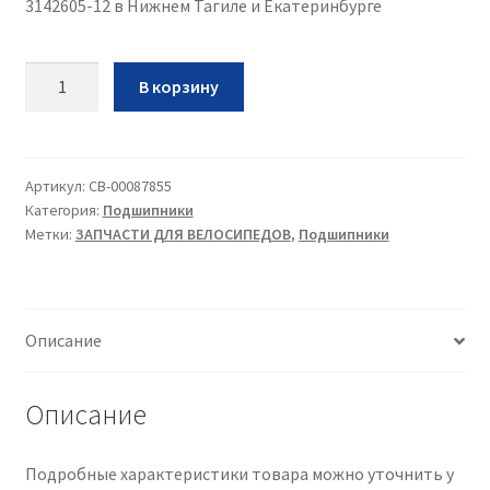
3142605-12 в Нижнем Тагиле и Екатеринбурге
Количество
В корзину
Подшипник
рулевой
колонки
4х15
Артикул:
CB-00087855
Категория:
Подшипники
шариков
Метки:
ЗАПЧАСТИ ДЛЯ ВЕЛОСИПЕДОВ
,
Подшипники
3142605-
12
Описание
Описание
Подробные характеристики товара можно уточнить у