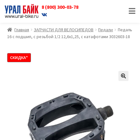
8 (800) 300-03-78
Перейти
Перейти
к
к
навигации
содержимому
Главная
ЗАПЧАСТИ ДЛЯ ВЕЛОСИПЕДОВ
Педали
Педаль
16 c подшип, с резьбой 1/2 12,6х1,25, с катафотами 3032603-18
СКИДКА*
🔍