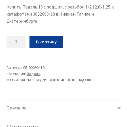
Купить Педаль 16 c подшип, с резьбой 1/2 12,6х1,25, с
катафотами 3032603-18 в Нижнем Тагиле и
Екатеринбурге
Количество
В корзину
Педаль
16
c
подшип,
Артикул:
CB-00090410
Категория:
Педали
с
Метки:
ЗАПЧАСТИ ДЛЯ ВЕЛОСИПЕДОВ
,
Педали
резьбой
1/2
12,6х1,25,
с
Описание
катафотами
3032603-
18
Описание