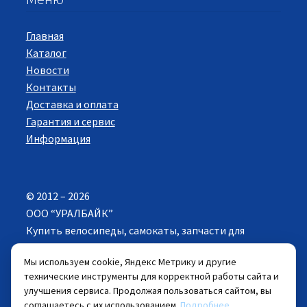
Главная
Каталог
Новости
Контакты
Доставка и оплата
Гарантия и сервис
Информация
© 2012 – 2026
ООО “УРАЛБАЙК”
Купить велосипеды, самокаты, запчасти для
велосипедов в Екатеринбурге. Все права
Мы используем cookie, Яндекс Метрику и другие
защищены.
технические инструменты для корректной работы сайта и
улучшения сервиса. Продолжая пользоваться сайтом, вы
Цены указанные на сайте действуют при
соглашаетесь с их использованием.
Подробнее