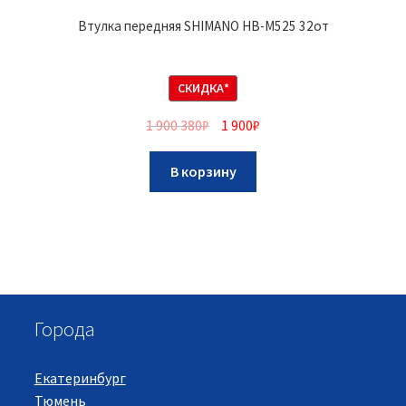
Втулка передняя SHIMANO HB-M525 32от
СКИДКА*
1 900 380
₽
1 900
₽
В корзину
Города
Екатеринбург
Тюмень