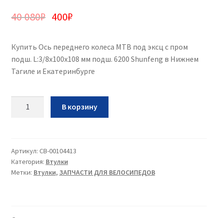
40 080
₽
400
₽
Купить Ось переднего колеса MTB под эксц с пром
подш. L:3/8х100х108 мм подш. 6200 Shunfeng в Нижнем
Тагиле и Екатеринбурге
Количество
В корзину
Ось
переднего
колеса
MTB
Артикул:
CB-00104413
Категория:
Втулки
под
Метки:
Втулки
,
ЗАПЧАСТИ ДЛЯ ВЕЛОСИПЕДОВ
эксц
с
пром
подш.