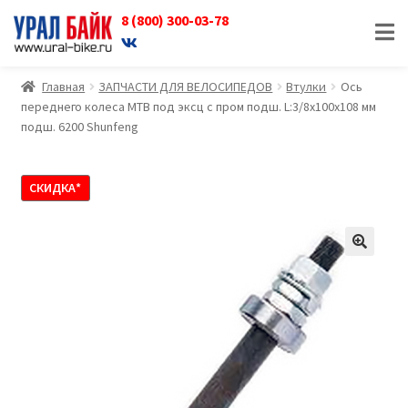
8 (800) 300-03-78
Перейти
Перейти
к
к
навигации
содержимому
Главная
ЗАПЧАСТИ ДЛЯ ВЕЛОСИПЕДОВ
Втулки
Ось
переднего колеса MTB под эксц с пром подш. L:3/8х100х108 мм
подш. 6200 Shunfeng
СКИДКА*
🔍