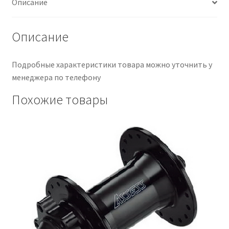
Описание
L:3/8х100х108
мм
подш.
Описание
6200
Shunfeng
Подробные характеристики товара можно уточнить у
менеджера по телефону
Похожие товары