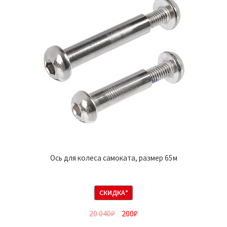
Ось для колеса самоката, размер 65м
СКИДКА*
20 040
₽
200
₽