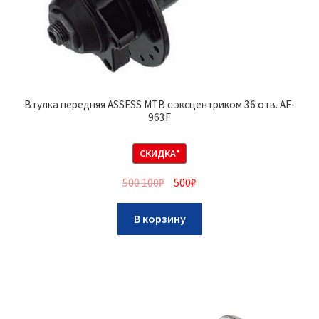
Втулка передняя ASSESS MTB с эксцентриком 36 отв. AE-
963F
СКИДКА*
500 100
₽
500
₽
В корзину