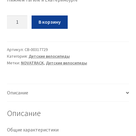
Количество
В корзину
Вел
Novatrack
Dodger
14•2022•черный••14
Артикул:
CB-00317729
Категория:
Детские велосипеды
Метки:
NOVATRACK
,
Детские велосипеды
Описание
Описание
Общие характеристики