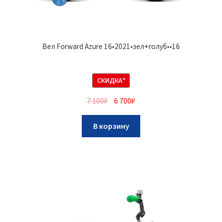
Вел Forward Azure 16•2021•зел+голуб••16
СКИДКА*
7 100
₽
6 700
₽
В корзину