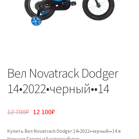
Вел Novatrack Dodger
14•2022•черный••14
12 700
₽
12 100
₽
Купить Вел Novatrack Dodger 14•2022•черный••14 в
Нижнем Тагиле и Екатеринбурге