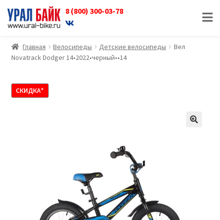
8 (800) 300-03-78
Перейти
Перейти
к
к
навигации
содержимому
Главная
Велосипеды
Детские велосипеды
Вел
Novatrack Dodger 14•2022•черный••14
СКИДКА*
🔍