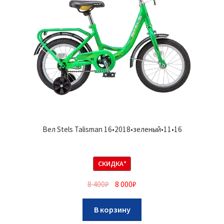
Вел Stels Talisman 16•2018•зеленый•11•16
СКИДКА*
8 400
₽
8 000
₽
В корзину