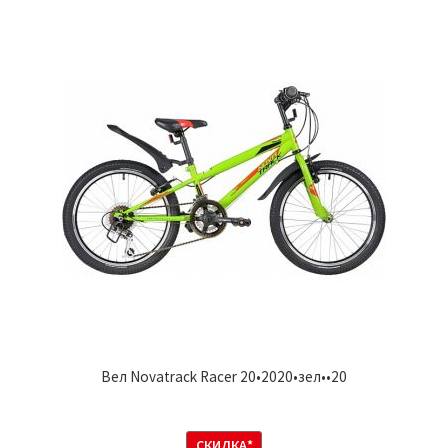
Вел Novatrack Racer 20•2020•зел••20
СКИДКА*