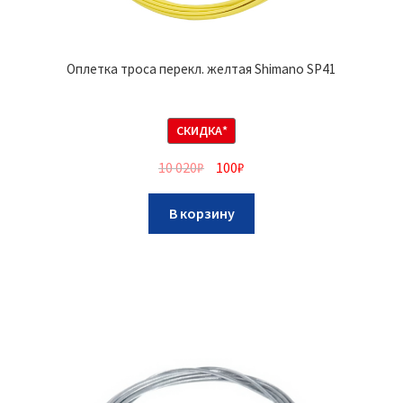
Оплетка троса перекл. желтая Shimano SP41
СКИДКА*
10 020
₽
100
₽
В корзину