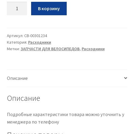
Количество
В корзину
Кольцо
регулировочное
коническое
MH-
Артикул:
CB-00301234
Категория:
Расходники
S73A
Метки:
ЗАПЧАСТИ ДЛЯ ВЕЛОСИПЕДОВ
,
Расходники
15мм,
черное
Описание
Описание
Подробные характеристики товара можно уточнить у
менеджера по телефону