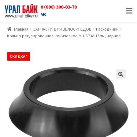
8 (800) 300-03-78
Перейти
Перейти
к
к
навигации
содержимому
Главная
ЗАПЧАСТИ ДЛЯ ВЕЛОСИПЕДОВ
Расходники
Кольцо регулировочное коническое MH-S73A 15мм, черное
СКИДКА*
🔍