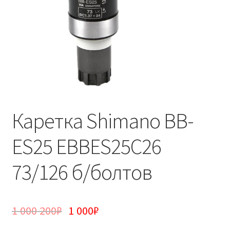
Каретка Shimano BB-
ES25 EBBES25С26
73/126 б/болтов
1 000 200
₽
1 000
₽