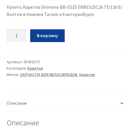
Купить Каретка Shimano BB-ES25 EBBES25С26 73/126 б/
болтов в Нижнем Тагиле и Екатеринбурге
Количество
В корзину
Каретка
Shimano
BB-
ES25
Артикул:
95456375
Категория:
Каретки
EBBES25С26
Метки:
ЗАПЧАСТИ ДЛЯ ВЕЛОСИПЕДОВ
,
Каретки
73/126
б/
болтов
Описание
Описание