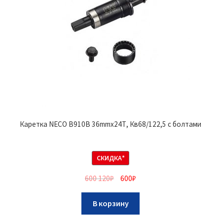
Каретка NECO B910B 36mmх24Т, Кв68/122,5 с болтами
СКИДКА*
600 120
₽
600
₽
В корзину