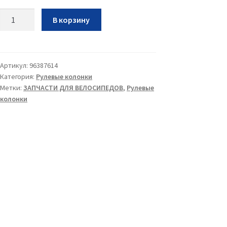
Количество
В корзину
Якорь
рулевой
1
1/2
Артикул:
96387614
Категория:
Рулевые колонки
Метки:
ЗАПЧАСТИ ДЛЯ ВЕЛОСИПЕДОВ
,
Рулевые
колонки