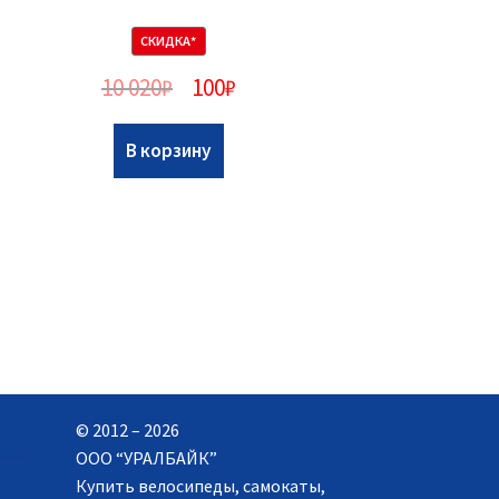
СКИДКА*
10 020
₽
100
₽
В корзину
© 2012 – 2026
ООО “УРАЛБАЙК”
Купить велосипеды, самокаты,