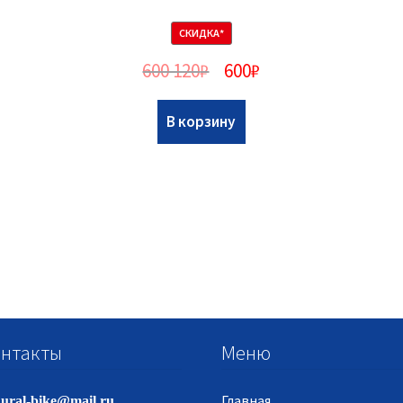
СКИДКА*
600 120
₽
600
₽
В корзину
нтакты
Меню
Главная
ural-bike@mail.ru