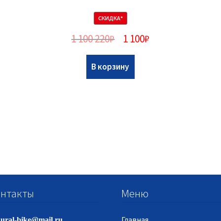
СКИДКА*
1 100 220
₽
1 100
₽
В корзину
нтакты
Меню
Главная
ural-bike@mail.ru