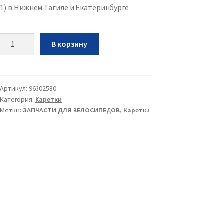
1) в Нижнем Тагиле и Екатеринбурге
Количество
В корзину
Болты
FSA
Self-
Extracting
Артикул:
96302580
Категория:
Каретки
M8
Метки:
ЗАПЧАСТИ ДЛЯ ВЕЛОСИПЕДОВ
,
Каретки
(QR-
1)