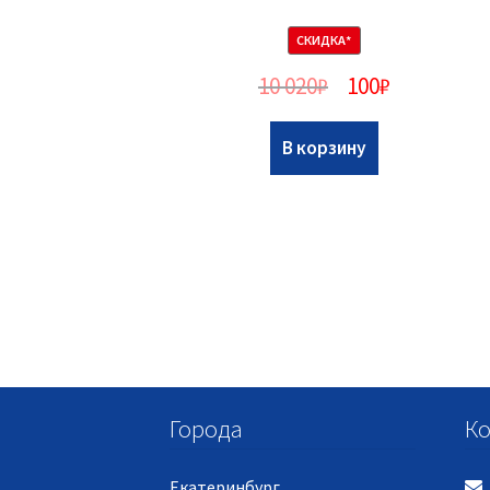
СКИДКА*
10 020
₽
100
₽
В корзину
Города
Ко
Екатеринбург